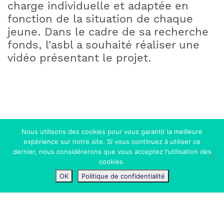
charge individuelle et adaptée en
fonction de la situation de chaque
jeune. Dans le cadre de sa recherche
fonds, l'asbl a souhaité réaliser une
vidéo présentant le projet.
Nous utilisons des cookies pour vous garantir la meilleure
expérience sur notre site. Si vous continuez à utiliser ce
Objectifs
dernier, nous considérerons que vous acceptez l'utilisation des
Faire connaître le projet
cookies.
Convaincre de soutenir le projet
OK
Politique de confidentialité
Public
Le grand public sensibilisé à la
problématique de l’accueil