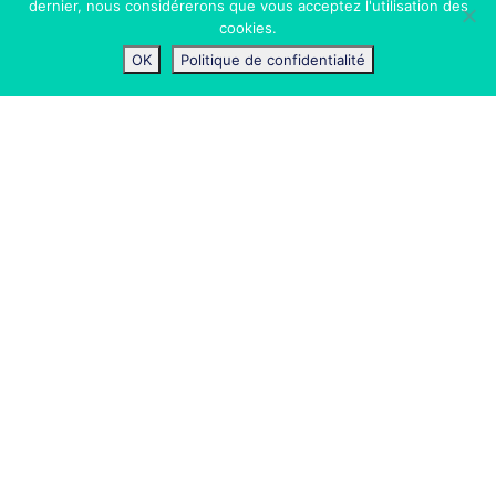
dernier, nous considérerons que vous acceptez l'utilisation des
cookies.
OK
Politique de confidentialité
Un application mobile
et pédagogique
En 2016, alors que Switch a pris ses quartiers
au cœur de Cureghem à Anderlecht, l’envie de
réaliser un projet sur ce quartier fascinant
émerge au sein de l’équipe. En parcourant ses
rues, nous découvrons en effet un quartier
extrêmement multiculturel, résultat de plus
d’un siècle de migrations.